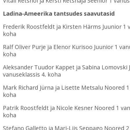
Vitali Retsnoi ja Kersti Retsnaja Seenior 1 vanu
Ladina-Ameerika tantsudes saavutasid
Frederik Roostfeldt ja Kirsten Härms Juunior 1 
koha
Ralf Oliver Purje ja Elenor Kurisoo Juunior 1 van
koha
Aleksander Tuudor Kappet ja Sabina Lomovski 
vanuseklassis 4. koha
Mark Richard Jürna ja Lisette Metsalu Noored 1
koha
Patrik Roostfeldt ja Nicole Kesner Noored 1 van
koha
Stefano Galletto ja Mari-Liis Seppago Noored 2