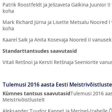
Patrik Roostfeldt ja Jelizaveta Galkina Juunior II
koha
Mark Richard Jürna ja Lisette Metsalu Noored I 
koha
Kaarel Saik ja Anita Kosevaja Noored II vanusek
Standarttantsudes saavutasid
Vitali Retšnoi ja Kersti Retšnaja Seeniorite vanu
Tulemusi 2016 aasta Eesti Meistrivõistluste
Kümnes tantsus saavutasid
Tulemusi 2016 aas
Meistrivõistlustelt
Aleksander Tuudor Kappet ja Merinel-Izabelle