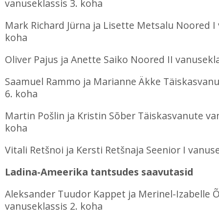
vanuseklassis 3. koha
Mark Richard Jürna ja Lisette Metsalu Noored I 
koha
Oliver Pajus ja Anette Saiko Noored II vanusekl
Saamuel Rammo ja Marianne Äkke Täiskasvanu
6. koha
Martin Pošlin ja Kristin Sõber Täiskasvanute va
koha
Vitali Retšnoi ja Kersti Retšnaja Seenior I vanus
Ladina-Ameerika tantsudes saavutasid
Aleksander Tuudor Kappet ja Merinel-Izabelle
vanuseklassis 2. koha