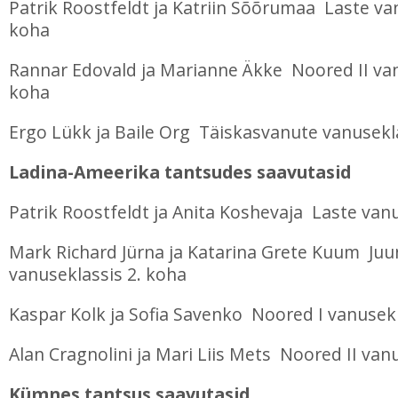
Patrik Roostfeldt ja Katriin Sõõrumaa Laste va
koha
Rannar Edovald ja Marianne Äkke Noored II van
koha
Ergo Lükk ja Baile Org Täiskasvanute vanusekl
Ladina-Ameerika tantsudes saavutasid
Patrik Roostfeldt ja Anita Koshevaja Laste van
Mark Richard Jürna ja Katarina Grete Kuum Juun
vanuseklassis 2. koha
Kaspar Kolk ja Sofia Savenko Noored I vanusekl
Alan Cragnolini ja Mari Liis Mets Noored II van
Kümnes tantsus saavutasid