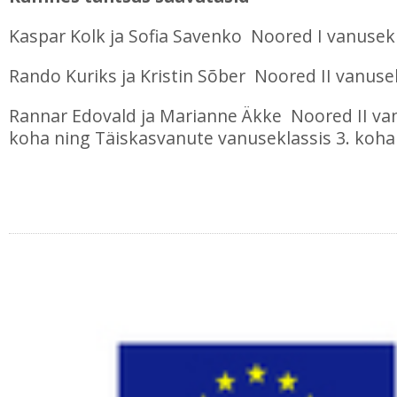
Kaspar Kolk ja Sofia Savenko Noored I vanusekl
Rando Kuriks ja Kristin Sõber Noored II vanuse
Rannar Edovald ja Marianne Äkke Noored II van
koha ning Täiskasvanute vanuseklassis 3. koha
Laguun Tantsukool
Türi tn 10d, Tallinn
Ivo: 56 645 717
Erika: 56 452 334
i
IMPACT 80/20